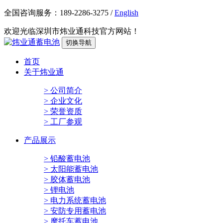
全国咨询服务：
189-2286-3275
/
English
欢迎光临深圳市炜业通科技官方网站！
切换导航
首页
关于炜业通
> 公司简介
> 企业文化
> 荣誉资质
> 工厂参观
产品展示
> 铅酸蓄电池
> 太阳能蓄电池
> 胶体蓄电池
> 锂电池
> 电力系统蓄电池
> 安防专用蓄电池
> 摩托车蓄电池