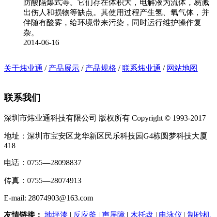
防酸隔爆式等。它们存在体积大，电解液为流体，易溅
出伤人和损物等缺点。其使用过程产生氢、氧气体，并
伴随有酸雾，给环境带来污染，同时运行维护操作复
杂。
2014-06-16
关于炜业通
/
产品展示
/
产品规格
/
联系炜业通
/
网站地图
联系我们
深圳市炜业通科技有限公司 版权所有 Copyright © 1993-2017
地址：深圳市宝安区龙华新区民乐科技园G4栋圆梦科技大厦
418
电话：0755—28098837
传真：0755—28074913
E-mail: 28074903@163.com
友情链接：
地坪漆
|
反应釜
|
声屏障
|
木托盘
|
电泳仪
|
制砂机