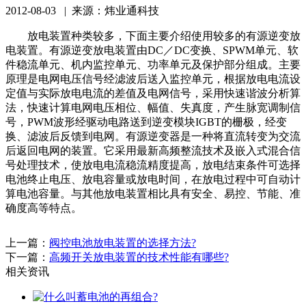
2012-08-03 | 来源：炜业通科技
放电装置种类较多，下面主要介绍使用较多的有源逆变放
电装置。有源逆变放电装置由DC／DC变换、SPWM单元、软
件稳流单元、机内监控单元、功率单元及保护部分组成。主要
原理是电网电压信号经滤波后送入监控单元，根据放电电流设
定值与实际放电电流的差值及电网信号，采用快速谐波分析算
法，快速计算电网电压相位、幅值、失真度，产生脉宽调制信
号，PWM波形经驱动电路送到逆变模块IGBT的栅极，经变
换、滤波后反馈到电网。有源逆变器是一种将直流转变为交流
后返回电网的装置。它采用最新高频整流技术及嵌入式混合信
号处理技术，使放电电流稳流精度提高，放电结束条件可选择
电池终止电压、放电容量或放电时间，在放电过程中可自动计
算电池容量。与其他放电装置相比具有安全、易控、节能、准
确度高等特点。
上一篇：
阀控电池放电装置的选择方法?
下一篇：
高频开关放电装置的技术性能有哪些?
相关资讯