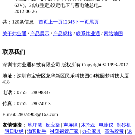
62V)。2)以(整定)设定电压与蓄电池总电...
2012-06-26
共：120条信息
首页
上一页
1
2
3
4
5
下一页
尾页
关于炜业通
/
产品展示
/
产品规格
/
联系炜业通
/
网站地图
联系我们
深圳市炜业通科技有限公司 版权所有 Copyright © 1993-2017
地址：深圳市宝安区龙华新区民乐科技园G4栋圆梦科技大厦
418
电话：0755—28098837
传真：0755—28074913
E-mail: 28074903@163.com
友情链接：
地坪漆
|
反应釜
|
声屏障
|
木托盘
|
电泳仪
|
制砂机
|
明日财经
|
淘客助手
|
衬塑钢管厂家
|
办公家具
|
高温胶带
|
论