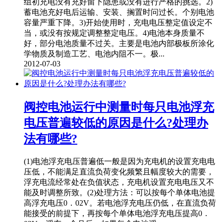
组初充电没有充好留下隐患或没有进行严格的挑选。2)
蓄电池充好电后运输、安装、搁置时问过长。个别电池
容量严重下降。3)开始使用时，充电电压整定值设定不
当，或没有按规定调整整定电压。4)电池本身质量不
好，部分电池质量不过关。主要是电池内部极板所涂化
学物质及制造工艺、电池内阻不一。极...
2012-07-03
阀控电池运行中测量时每只电池浮充
电压普遍较低的原因是什么?处理办
法有哪些?
(1)电池浮充电压普遍低一般是因为充电机的设置充电电
压低，不能满足直流负荷变化频繁且幅度较大的需要，
浮充电流经常处在负值状态，充电机设置充电电压又不
能及时调整所致。(2)处理方法：可以按每个单体电池提
高浮充电压0．02V。若电池浮充电压仍低，在直流负荷
能接受的前提下，再按每个单体电池浮充电压提高0．