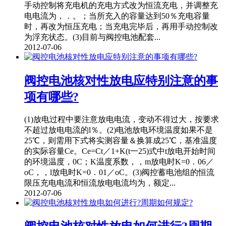
手动控制将充电机的充电方式改为恒流充电，并调整充
电电流为，．。；当所充入的容量达到50％充电容量
时，再改为恒压充电；当充电完毕后，再用手动控制改
为浮充状态。(3)目前与阀控电池配套...
2012-07-06
阀控电池核对性放电应特别注意的事
项有哪些?
(1)放电过程中要注意放电电流，变动不得过大，按要求
不超过放电电流的l％。(2)电池放电环境温度如果不是
25℃，则需用下式将实测容量＆换算成25℃，基准温度
的实际容量Ce。Ce=Ct／1+K(t一25)式中t放电开始时间
的环境温度，0C；K温度系数，，m放电时K=0．06／
oC，，l放电时K=0．01／oC。(3)阀控蓄电池组的恒流
限压充电电流和恒流放电电流均为，额定...
2012-07-06