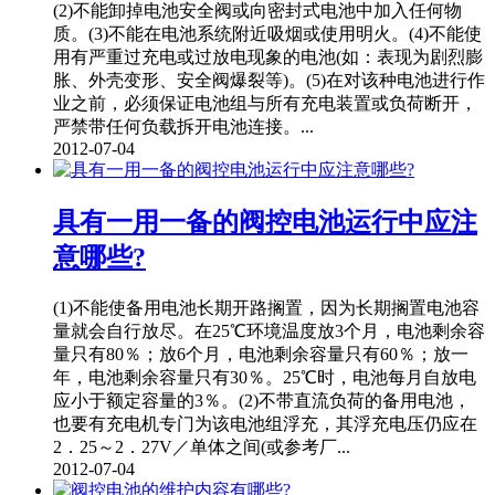
(2)不能卸掉电池安全阀或向密封式电池中加入任何物
质。(3)不能在电池系统附近吸烟或使用明火。(4)不能使
用有严重过充电或过放电现象的电池(如：表现为剧烈膨
胀、外壳变形、安全阀爆裂等)。(5)在对该种电池进行作
业之前，必须保证电池组与所有充电装置或负荷断开，
严禁带任何负载拆开电池连接。...
2012-07-04
具有一用一备的阀控电池运行中应注
意哪些?
(1)不能使备用电池长期开路搁置，因为长期搁置电池容
量就会自行放尽。在25℃环境温度放3个月，电池剩余容
量只有80％；放6个月，电池剩余容量只有60％；放一
年，电池剩余容量只有30％。25℃时，电池每月自放电
应小于额定容量的3％。(2)不带直流负荷的备用电池，
也要有充电机专门为该电池组浮充，其浮充电压仍应在
2．25～2．27V／单体之间(或参考厂...
2012-07-04