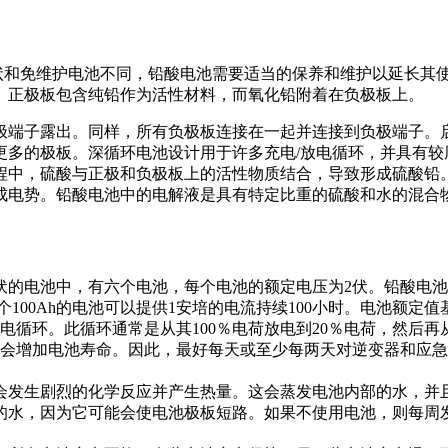
和免维护电池不同，铅酸电池需要适当的保养和维护以延长其使
板。正极板包含纯铅作为活性材料，而氧化铅附着在负极板上
子露出。同样，所有负极板连接在一起并连接到负极端子。启动
有更多的极板。深循环电池设计用于许多充电/放电循环，并具
中，硫酸与正极和负极板上的活性物质结合，导致形成硫酸铅。
成电势。铅酸电池中的电解液是具有特定比重的硫酸和水的混合
电池中，有六个电池，每个电池的额定电压为2伏。铅酸电池的电
100Ah的电池可以提供1安培的电流持续100小时。电池额定值
电循环。此循环通常是从其100％电荷放电到20％电荷，然后再
，将会增加电池寿命。因此，最好每天或至少每两天对逆变器和应
发生剧烈的化学反应并产生热量。这会蒸发电池内部的水，并且
水，因为它可能会使电池极板短路。如果不使用电池，则每周发生