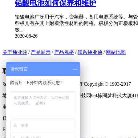
铅酸电池如何保养和维护
铅酸电池广泛用于汽车，变频器，备用电源系统等。与管
些板具有在其上附着活性材料的网格。极板分为正极板和
极...
2020-08-26
关于炜业通
/
产品展示
/
产品规格
/
联系炜业通
/
网站地图
请您留言
联系我们
留言后！5分钟内联系到您！
深圳市炜业通科技有限公司 版权所有 Copyright © 1993-2017
地址：深圳市宝安区龙华新区民乐科技园G4栋圆梦科技大厦41
电话：0755—28098837
传真：0755—28074913
E-mail: 28074903@163.com