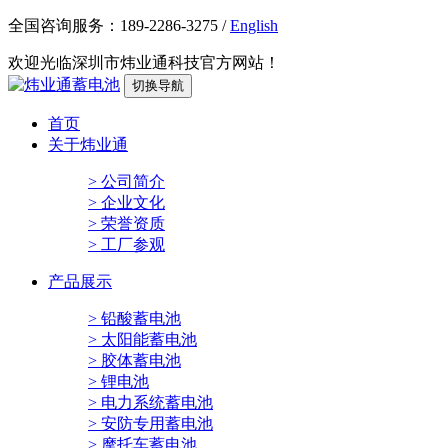
全国咨询服务：
189-2286-3275
/
English
欢迎光临深圳市炜业通科技官方网站！
切换导航
首页
关于炜业通
> 公司简介
> 企业文化
> 荣誉资质
> 工厂参观
产品展示
> 铅酸蓄电池
> 太阳能蓄电池
> 胶体蓄电池
> 锂电池
> 电力系统蓄电池
> 安防专用蓄电池
> 摩托车蓄电池