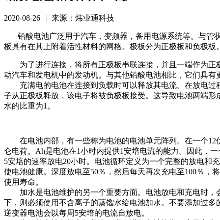
2020-08-26 | 来源：炜业通科技
铅酸电池广泛用于汽车，变频器，备用电源系统等。与管状
板具有在其上附着活性材料的网格。极板分为正极板和负极
为了进行连接，将所有正极板串联连接，并且一端作为正极端
动汽车和发电机中的发动机。与其他铅酸电池相比，它们具
充满电的电池在连接到负载时可以释放其电流。在放电过程
子从正极板释放，该电子将被负极板接受。这导致电池两端形
水的比重为1。
在电池内部，有一些称为电池的电池单元阵列。在一个12伏的
仑电荷。Ah是电池在1小时内提供1安培电流的能力。因此，一个
5安培的速率放电20小时。电池循环定义为一个完整的放电和充
使电池健康。深度放电至50％，然后每天再次充电至100％
使用寿命。
加水是电池维护的另一个重要方面。电池放电和充电时，会
下，则必须使用不含离子的蒸馏水给电池加水。不要添加过多的
逆变器电池会以每周5安培的电流自放电。