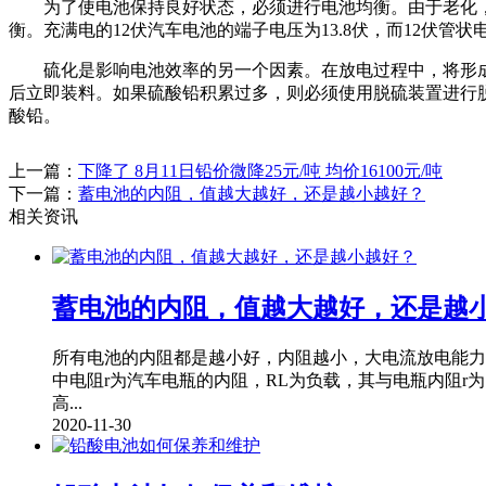
为了使电池保持良好状态，必须进行电池均衡。由于老化，
衡。充满电的12伏汽车电池的端子电压为13.8伏，而12伏管状电
硫化是影响电池效率的另一个因素。在放电过程中，将形成
后立即装料。如果硫酸铅积累过多，则必须使用脱硫装置进行
酸铅。
上一篇：
下降了 8月11日铅价微降25元/吨 均价16100元/吨
下一篇：
蓄电池的内阻，值越大越好，还是越小越好？
相关资讯
蓄电池的内阻，值越大越好，还是越
所有电池的内阻都是越小好，内阻越小，大电流放电能力
中电阻r为汽车电瓶的内阻，RL为负载，其与电瓶内阻r
高...
2020-11-30