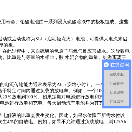
用寿命。铅酸电池由一系列浸入硫酸溶液中的极板组成。这些
。
或启动也称为SLI（启动轻点火）电池，可提供大电流来启
有较厚的板。
在此过程中，来自硫酸的氢原子与氧气反应形成水。这导致电
物。比重是与等量的水相比，酸-水混合物的重量。纯游离离子
在线咨询
在线客服
产品价格
流传输能力通常表示为Ah（安培小时）。一Ah等于3600库
基于特定时间内通过负载的放电率。例如，一个100Ah的电池以
批量采购
从20％放电到100％。如果定期对电池进行放电和充电，则可以
在线留言
急电池进行放电和充电。每天启动汽车电池并为其充电可延长其
电解液的比重会发生变化。因此，如果水位降至所需水位以
4％的自放电。例如，如果不允许通过负载放电，则125Ah